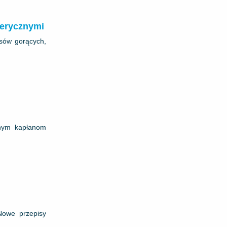
ferycznymi
esów gorących,
żonym kapłanom
Nowe przepisy