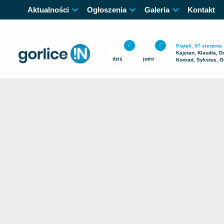
Aktualności
Ogłoszenia
Galeria
Kontakt
-
-
°
°
Piątek, 07 sierpnia
Kajetan, Klaudia, D
dziś
jutro
Konrad, Sykstus, O