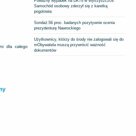
Poważny wypadek na DK75 w Wytrzyszczce.
Samochód osobowy zderzył się z karetką
pogotowia
​Sondaż:56 proc. badanych pozytywnie ocenia
prezydenturę Nawrockiego
Użytkownicy, którzy do środy nie zalogowali się do
mObywatela muszą przywrócić ważność
mi dla całego
dokumentów
ny