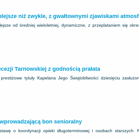
plejsze niż zwykle, z gwałtownymi zjawiskami atmos
ejsze od średniej wieloletniej, dynamiczne, z przeplataniem się okr
ecezji Tarnowskiej z godnością prałata
a prestiżowe tytuły Kapelana Jego Świątobliwości dziesięciu zasłu
 wprowadzającą bon senioralny
stawę o koordynacji opieki długoterminowej i osobach starszych. 