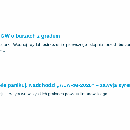
IMGW o burzach z gradem
spodarki Wodnej wydał ostrzeżenie pierwszego stopnia przed burza
 ...
 Nie panikuj. Nadchodzi „ALARM-2026” – zawyją syre
aju – w tym we wszystkich gminach powiatu limanowskiego – ...