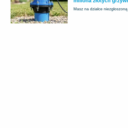
miliona złotych grzyw
Masz na działce niezgłoszoną 