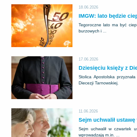
18.06.2026
IMGW: lato będzie cie
Tegoroczne lato ma być ciepl
burzowych i ...
17.06.2026
Dziesięciu księży z Di
Stolica Apostolska przyznał
Diecezji Tarnowskiej.
11.06.2026
Sejm uchwalił ustawę
Sejm uchwalił w czwartek u
wprowadzają m.in. ...