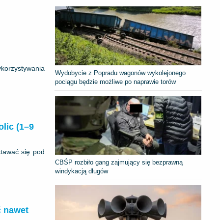
ykorzystywania
Wydobycie z Popradu wagonów wykolejonego
pociągu będzie możliwe po naprawie torów
lic (1–9
stawać się pod
CBŚP rozbiło gang zajmujący się bezprawną
windykacją długów
ć nawet