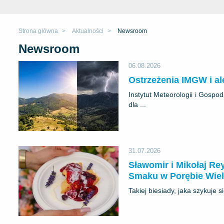
Strona główna
Aktualności
Newsroom
Newsroom
06.08.2026
Ostrzeżenia IMGW i al
Instytut Meteorologii i Gosp
dla ...
31.07.2026
Sławomir i Mikołaj Re
Smaku w Porębie Wiel
Takiej biesiady, jaka szykuje 