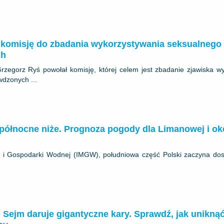
 komisję do zbadania wykorzystywania seksualnego
ch
 Grzegorz Ryś powołał komisję, której celem jest zbadanie zjawiska w
wdzonych ...
 północne niże. Prognoza pogody dla Limanowej i oko
gii i Gospodarki Wodnej (IMGW), południowa część Polski zaczyna do
 Sejm daruje gigantyczne kary. Sprawdź, jak unikną