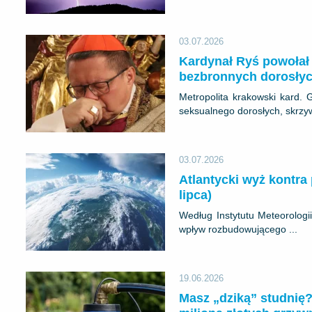
03.07.2026
Kardynał Ryś powołał
bezbronnych dorosły
​Metropolita krakowski kard.
seksualnego dorosłych, skrzy
03.07.2026
Atlantycki wyż kontra
lipca)
​Według Instytutu Meteorolo
wpływ rozbudowującego ...
19.06.2026
Masz „dziką” studnię?