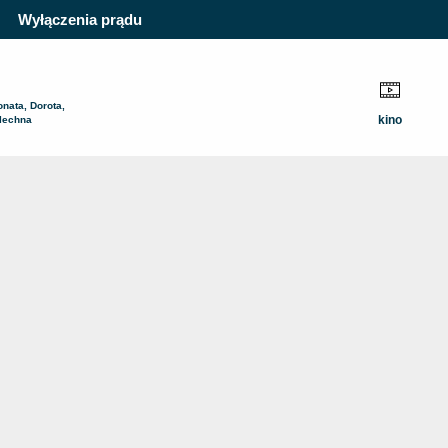
Wyłączenia prądu
onata, Dorota,
kino
lechna