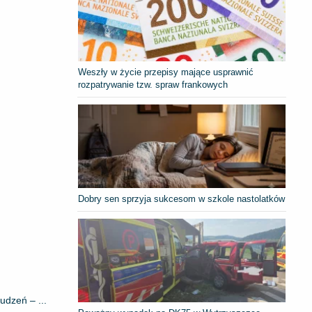
Weszły w życie przepisy mające usprawnić
rozpatrywanie tzw. spraw frankowych
Dobry sen sprzyja sukcesom w szkole nastolatków
udzeń – ...