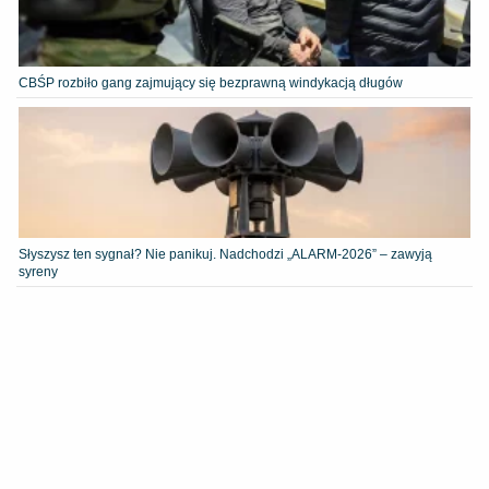
CBŚP rozbiło gang zajmujący się bezprawną windykacją długów
Słyszysz ten sygnał? Nie panikuj. Nadchodzi „ALARM-2026” – zawyją
syreny