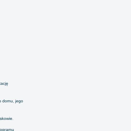
tację
o domu, jego
akowie.
programu