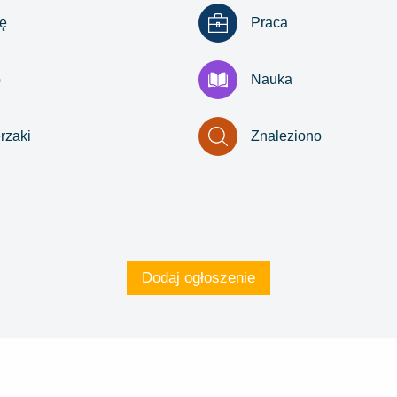
ę
Praca
o
Nauka
rzaki
Znaleziono
Dodaj ogłoszenie