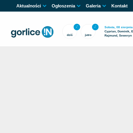
Aktualności
Ogłoszenia
Galeria
Kontakt
-
-
°
°
Sobota, 08 sierpnia
Cyprian, Dominik, E
dziś
jutro
Rajmund, Seweryn