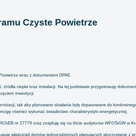
ramu Czyste Powietrze
 Powietrze wraz z dokumentem DPAE.
i, źródła ciepła oraz instalacji. Na tej podstawie przygotowuję dokumen
zęciem inwestycji.
izacji, tak aby planowane działania były dopasowane do konkretneg
c mogę również wykonać świadectwo charakterystyki energetycznej.
RChEB nr 27779 oraz znajduję się na liście audytorów WFOŚiGW w Kr
uguję właścicieli domów jednorodzinnych planujących skorzystanie z 