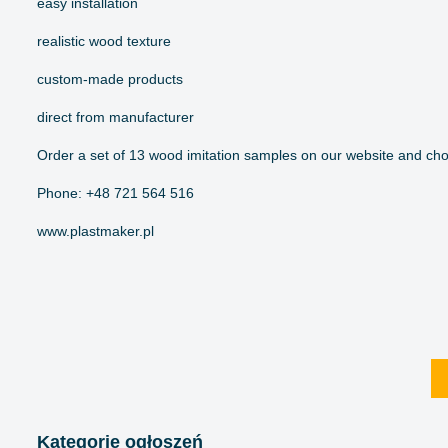
easy installation
realistic wood texture
custom-made products
direct from manufacturer
Order a set of 13 wood imitation samples on our website and choo
Phone: +48 721 564 516
www.plastmaker.pl
Kategorie ogłoszeń