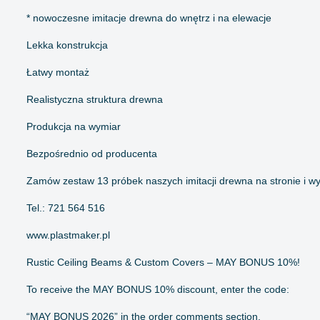
* nowoczesne imitacje drewna do wnętrz i na elewacje
Lekka konstrukcja
Łatwy montaż
Realistyczna struktura drewna
Produkcja na wymiar
Bezpośrednio od producenta
Zamów zestaw 13 próbek naszych imitacji drewna na stronie i wyb
Tel.: 721 564 516
www.plastmaker.pl
Rustic Ceiling Beams & Custom Covers – MAY BONUS 10%!
To receive the MAY BONUS 10% discount, enter the code:
“MAY BONUS 2026” in the order comments section.