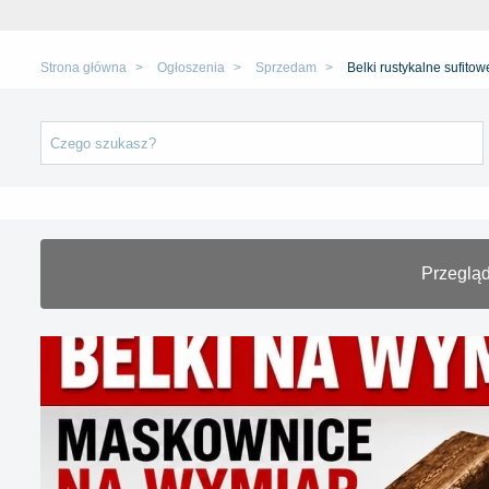
Strona główna
Ogłoszenia
Sprzedam
Belki rustykalne sufit
Przegląd