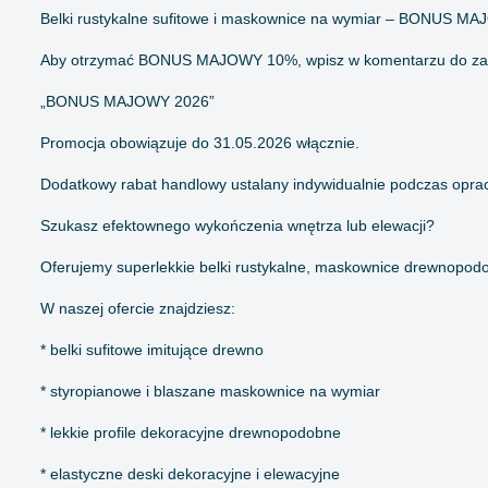
Belki rustykalne sufitowe i maskownice na wymiar – BONUS M
Aby otrzymać BONUS MAJOWY 10%, wpisz w komentarzu do zam
„BONUS MAJOWY 2026”
Promocja obowiązuje do 31.05.2026 włącznie.
Dodatkowy rabat handlowy ustalany indywidualnie podczas opr
Szukasz efektownego wykończenia wnętrza lub elewacji?
Oferujemy superlekkie belki rustykalne, maskownice drewnopod
W naszej ofercie znajdziesz:
* belki sufitowe imitujące drewno
* styropianowe i blaszane maskownice na wymiar
* lekkie profile dekoracyjne drewnopodobne
* elastyczne deski dekoracyjne i elewacyjne