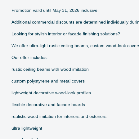
Promotion valid until May 31, 2026 inclusive.
Additional commercial discounts are determined individually duri
Looking for stylish interior or facade finishing solutions?
We offer ultra-light rustic ceiling beams, custom wood-look cover
Our offer includes:
rustic ceiling beams with wood imitation
custom polystyrene and metal covers
lightweight decorative wood-look profiles
flexible decorative and facade boards
realistic wood imitation for interiors and exteriors
ultra lightweight